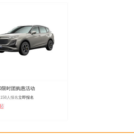
90限时团购惠活动
:
158
人报名
立即报名
起