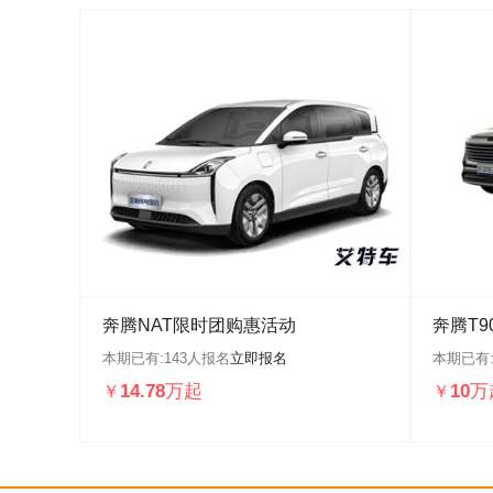
奔腾NAT限时团购惠活动
奔腾T
本期已有:
143
人报名
立即报名
本期已有
14.78万起
10万
￥
￥