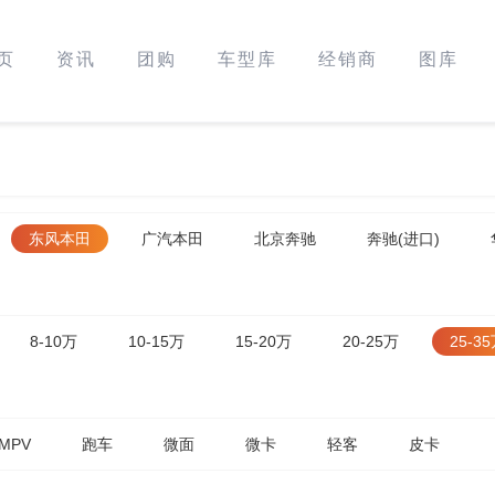
页
资讯
团购
车型库
经销商
图库
东风本田
广汽本田
北京奔驰
奔驰(进口)
8-10万
10-15万
15-20万
20-25万
25-3
MPV
跑车
微面
微卡
轻客
皮卡