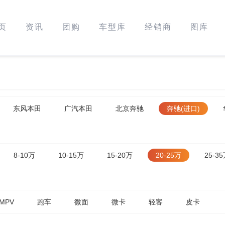
页
资讯
团购
车型库
经销商
图库
东风本田
广汽本田
北京奔驰
奔驰(进口)
8-10万
10-15万
15-20万
20-25万
25-3
MPV
跑车
微面
微卡
轻客
皮卡