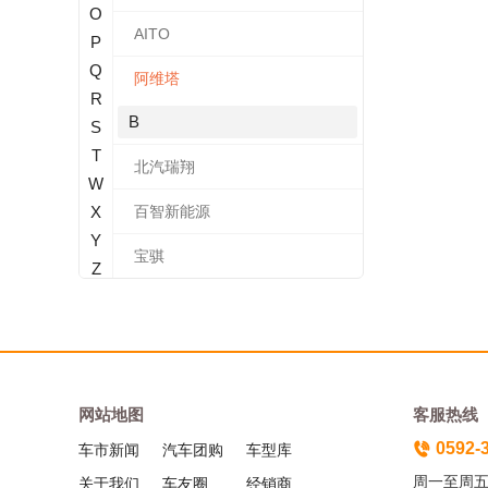
O
AITO
P
Q
阿维塔
R
B
S
T
北汽瑞翔
W
X
百智新能源
Y
宝骐
Z
奔腾
保时捷
宝马
网站地图
客服热线
奔驰
0592-
车市新闻
汽车团购
车型库
本田
周一至周五（
关于我们
车友圈
经销商