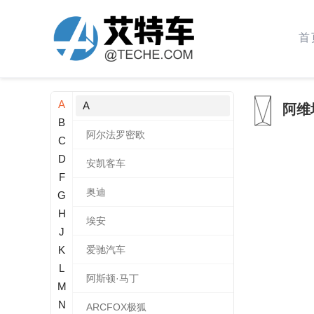
首
A
A
阿维
B
阿尔法罗密欧
C
D
安凯客车
F
奥迪
G
H
埃安
J
K
爱驰汽车
L
阿斯顿·马丁
M
N
ARCFOX极狐