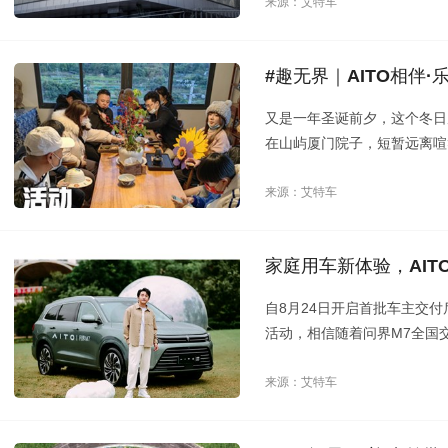
来源：艾特车
#趣无界｜AITO相伴
又是一年圣诞前夕，这个冬日
在山屿厦门院子，短暂远离喧
切温暖的泥土气息，环绕在生
乐趣；一起涂鸦，煮茶品茗，
来源：艾特车
好友和AITO美好祝福。
家庭用车新体验，AIT
自8月24日开启首批车主交
活动，相信随着问界M7全国
带来的无限美好。
来源：艾特车