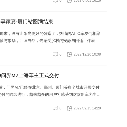
0
2023/04/01 16:16
·乐享家宴-厦门站圆满结束
周末，没有比阳光更好的馈赠了，热情的AITO车友们相聚
嚣与繁华，回归自然，去感受乡村的安静与闲适。伴着亲
机勃勃的绿意中，大家一起采摘，种植，切身体验农作的
0
2022/12/26 10:38
写下寄语，纷纷表达出了自己对新的一年，家人、亲戚、
O问界M7上海车主正式交付
付后，问界M7已经在北京、郑州、厦门等多个城市开展交付
交付的陆续进行，越来越多的用户将感受到这款新车为生活
0
2022/09/15 14:20