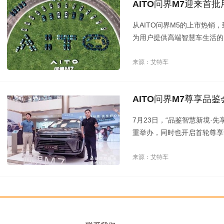
AITO问界M7迎来首
从AITO问界M5的上市热销
为用户提供高端智慧车生活的
斯汽车与华为将继续在创新技
足用户极致体验的产品，共创
来源：艾特车
AITO问界M7尊享品
7月23日，“品鉴智慧新境·
重举办，同时也开启首轮尊享
华为线下授权体验店进行预约
来源：艾特车