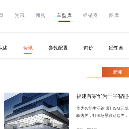
页
资讯
团购
车型库
经销商
图库
综述
资讯
参数配置
询价
经销商
新闻
福建首家华为千平智能
华为智能生活馆·厦门SM三
验边界，打破场景联动边界，
门。