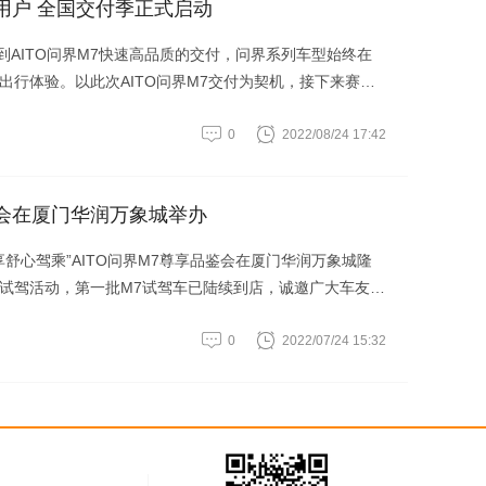
批用户 全国交付季正式启动
，到AITO问界M7快速高品质的交付，问界系列车型始终在
出行体验。以此次AITO问界M7交付为契机，接下来赛力
术、产品、渠道、营销等方面不断加深合作，推出更多满
0
2022/08/24 17:42
中国高端智慧电动汽车头部品牌。
鉴会在厦门华润万象城举办
先享舒心驾乘”AITO问界M7尊享品鉴会在厦门华润万象城隆
试驾活动，第一批M7试驾车已陆续到店，诚邀广大车友至
试驾。
0
2022/07/24 15:32