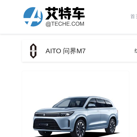
首
AITO 问界M7