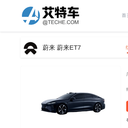
首
蔚来 蔚来ET7