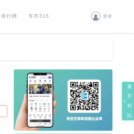
排行榜
车市315
登录
展
开
对
比