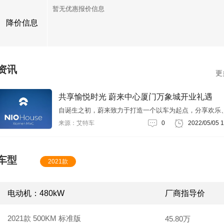
暂无优惠报价信息
降价信息
资讯
更
共享愉悦时光 蔚来中心厦门万象城开业礼遇
自诞生之初，蔚来致力于打造一个以车为起点，分享欢乐
同成长的用户社区，为此NIO House应运而生，成为了一
来源：艾特车
0
2022/05/05 1
来汽车联结人与城市的独特生活空间。NIO House也因英
音接近“牛”而被用户们亲切地称为“牛屋”，取名“很牛的一
屋”的意思。
车型
2021款
电动机：480kW
厂商指导价
2021款 500KM 标准版
45.80万