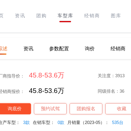
页
资讯
团购
车型库
经销商
图库
综述
资讯
参数配置
询价
经销商
45.8-53.6万
关注度：3913
厂商指导价：
45.8-53.6万
同级排名：36
经销商报价：
询底价
预约试驾
团购报名
收藏
在产车型：
3款
在销车型：
0款
月销量（2023-05）：
535台