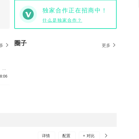
独家合作正在招商中！
什么是独家合作？
圈子
多
更多
、共
个蔚
8:06
文发
间大
详情
配置
+ 对比