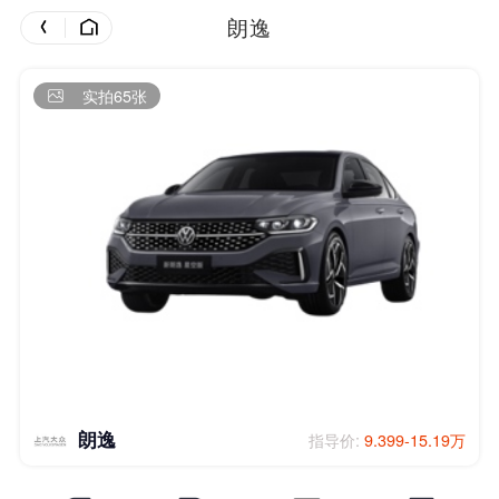
朗逸
实拍65张
朗逸
指导价:
9.399-15.19万