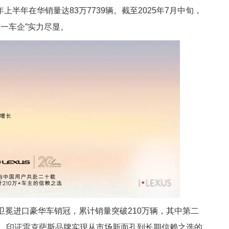
半年在华销量达83万7739辆。截至2025年7月中旬，
第一车企”实力尽显。
卫冕进口豪华车销冠，累计销量突破210万辆，其中第二
迹，印证雷克萨斯品牌实现从市场新面孔到长期信赖之选的