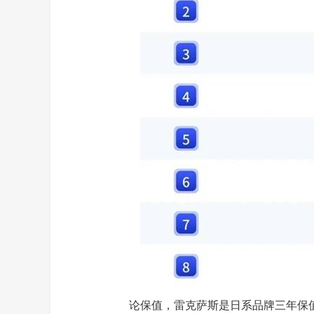
论保值，雷克萨斯是日系品牌三年保值