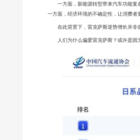
一方面，新能源转型带来汽车功能复
一方面，经济环境的不确定性，让消费者
在此背景下，雷克萨斯逆势增长并非
人们为什么偏爱雷克萨斯？或许是因