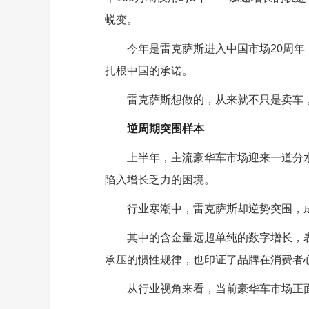
蜕变。
今年是雷克萨斯进入中国市场20周
扎根中国的承诺。
雷克萨斯想做的，从来就不只是卖车
逆周期突围样本
上半年，主流豪华车市场迎来一道分
陷入增长乏力的困境。
行业寒潮中，雷克萨斯却逆势突围，
其中的含金量远超单纯的数字增长，
承压的惯性规律，也印证了品牌在消费者
从行业视角来看，当前豪华车市场正