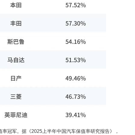
率冠军。据《2025上半年中国汽车保值率研究报告》，