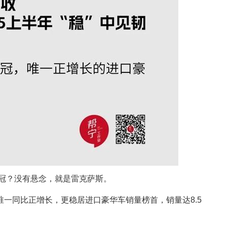
销冠？没有悬念，就是雷克萨斯。
一同比正增长，更稳居进口豪华车销量榜首，销量达8.5