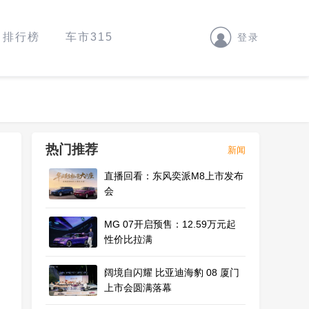
排行榜
车市315
登录
热门推荐
新闻
直播回看：东风奕派M8上市发布
会
MG 07开启预售：12.59万元起
性价比拉满
阔境自闪耀 比亚迪海豹 08 厦门
上市会圆满落幕