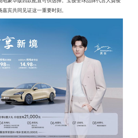
km纯电豪华版四款配置可供选择。宝骏全球品牌代言人龚俊
场嘉宾共同见证这一重要时刻。