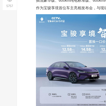
插混豪华版、600km纯电标准版、600
5757
作为宝骏享境首位车主亮相发布会，与现