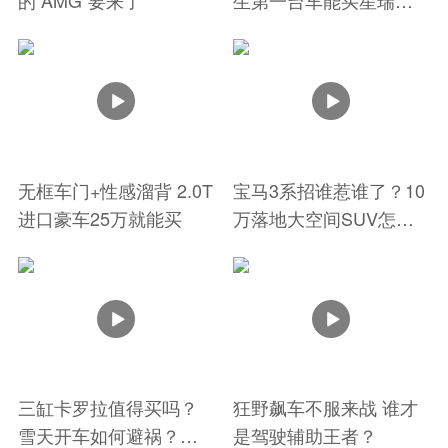
的“AMG”要来了
生第一台车能买星瑞吗
丨有问必答
无框车门+性感溜背 2.0T
宝马3系招谁惹谁了？10
进口豪车25万就能买
万落地大空间SUV怎么
选丨有问必答
三缸卡罗拉值得买吗？
狂野飙车不服来战 谁才
雪天开车如何避祸？丨
是驾驶辅助王者？