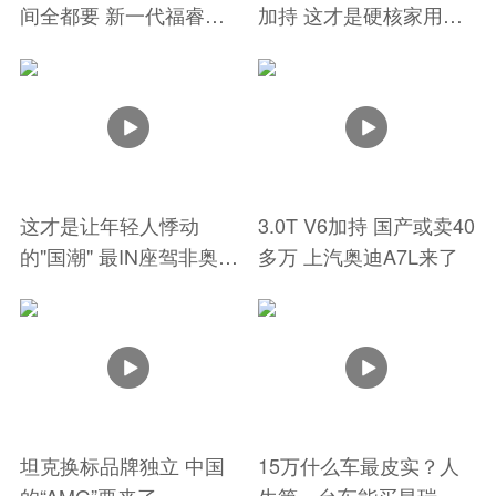
间全都要 新一代福睿斯
加持 这才是硬核家用轿
太硬核
车
这才是让年轻人悸动
3.0T V6加持 国产或卖40
的"国潮" 最IN座驾非奥迪
多万 上汽奥迪A7L来了
A3L莫属
坦克换标品牌独立 中国
15万什么车最皮实？人