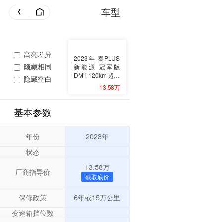
车型
高亮差异
2023年 秦PLUS
隐藏相同
新能源 冠军版
DM-i 120km 超越
隐藏空白
型
13.58万
基本参数
年份
2023年
状态
13.58万
厂商指导价
获取底价
保修政策
6年或15万公里
变速箱挡位数