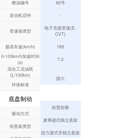
燃油编号
92号
发动机启停
-
电子无级变速(E-
变速箱类型
CVT)
最高车速(km/h)
185
0-100km/h加速时间
7.3
(s)
混合工况油耗
(L/100km)
国六
环保标准
底盘制动
前置前驱
驱动方式
麦弗逊式独立悬架
前悬架类型
扭力梁式非独立悬架