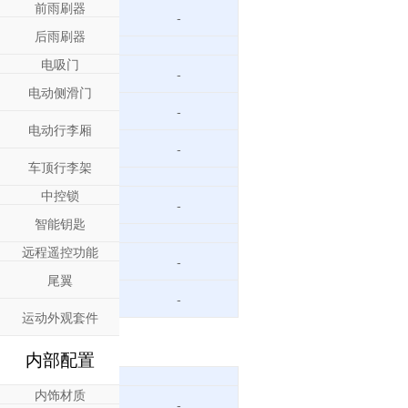
前雨刷器
-
后雨刷器
电吸门
-
电动侧滑门
-
电动行李厢
-
车顶行李架
中控锁
-
智能钥匙
远程遥控功能
-
尾翼
-
运动外观套件
内部配置
内饰材质
-