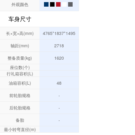
外观颜色
车身尺寸
长×宽×高(mm)
4765*1837*1495
轴距(mm)
2718
整备质量(kg)
1620
座位数(个)
行礼箱容积(L)
油箱容积(L)
48
前轮胎规格
-
后轮胎规格
-
备胎
-
最小转弯直径(m)