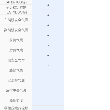
(ARS/TCS等)
●
车身稳定控制
(ESP/DSC等)
●
主驾驶安全气囊
●
副驾驶安全气囊
●
前侧气囊
-
后侧气囊
●
侧安全气帘
-
膝部气囊
-
安全带气囊
-
后排中央气囊
-
胎压监测
零胎压续行轮胎