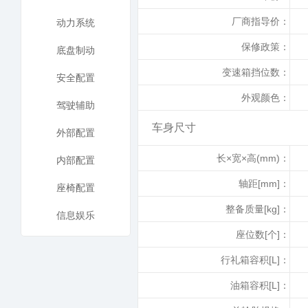
厂商指导价：
动力系统
保修政策：
底盘制动
变速箱挡位数：
安全配置
外观颜色：
驾驶辅助
车身尺寸
外部配置
长×宽×高(mm)：
内部配置
轴距[mm]：
座椅配置
整备质量[kg]：
信息娱乐
座位数[个]：
行礼箱容积[L]：
油箱容积[L]：