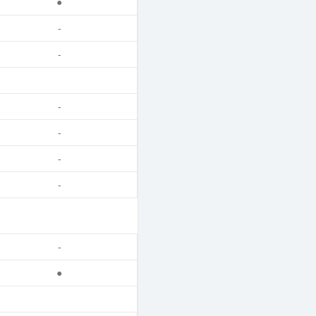
●
-
-
-
-
-
-
-
●