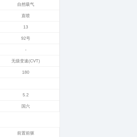
自然吸气
直喷
13
92号
-
无级变速(CVT)
180
5.2
国六
前置前驱