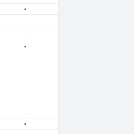
●
-
●
-
-
-
-
-
●