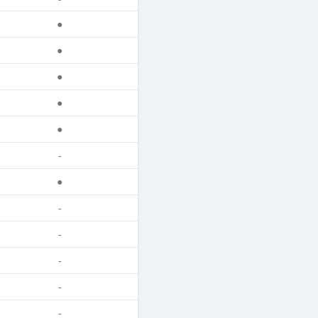
●
●
●
●
●
-
●
-
-
-
-
-